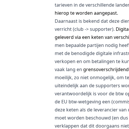
tarieven in de verschillende lande
hierop te worden aangepast.
Daarnaast is bekend dat deze di
verricht (club -> supporter).
Digita
geleverd via een keten van versch
men bepaalde partijen nodig heef
met de benodigde digitale infras
verkopen en om betalingen te k
vaak lang en
grensoverschrijdend
moeilijk, zo niet onmogelijk, om 
uiteindelijk aan de supporters wo
verantwoordelijk is voor de btw o
de EU btw-wetgeving een (commissi
deze keten als de leverancier van
moet worden beschouwd (en dus de
verklappen dat dit doorgaans niet d