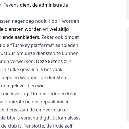
n. Tevens
dient de administratie
ensten nagenoeg nooit 1 op 1 worden
le diensten worden vrijwel altijd
illende aanbieders.
Zeker ook omdat
t die “Turnkey platforms” aanbieden
tructuur om deze diensten te kunnen
unnen verwerken.
Deze ketens
zijn
. In zulke gevallen is het vaak
te bepalen wanneer de diensten
rden geleverd en wie
p die levering. Om die redenen kent
onairs)fictie die bepaalt wie in
 de dienst aan de eindverbruiker
 btw is verschuldigd). Ik kan alvast
e club is. Tenslotte, de fictie zelf