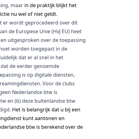
ing, maar i
n de praktijk blijkt het
ictie nu wel of niet geldt.
at er wordt geprocedeerd over dit
 van de Europese Unie (HvJ EU) heet
aken uitgesproken over de toepassing
moet worden toegepast in de
delijk dat er al snel in het
n dat de eerder genoemde
epassing is op digitale diensten,
reamingdiensten. Voor de clubs
 geen Nederlandse btw is
tw en (b) deze buitenlandse btw
ldigd.
Het is belangrijk dat u bij een
tingdienst kunt aantonen en
erlandse btw is berekend over de