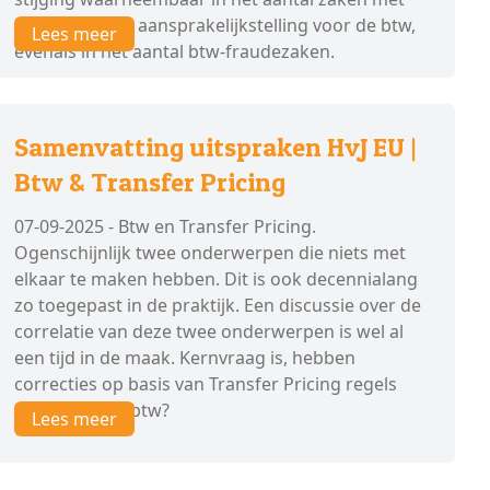
betrekking tot aansprakelijkstelling voor de btw,
Lees meer
evenals in het aantal btw-fraudezaken.
Samenvatting uitspraken HvJ EU |
Btw & Transfer Pricing
07-09-2025 - Btw en Transfer Pricing.
Ogenschijnlijk twee onderwerpen die niets met
elkaar te maken hebben. Dit is ook decennialang
zo toegepast in de praktijk. Een discussie over de
correlatie van deze twee onderwerpen is wel al
een tijd in de maak. Kernvraag is, hebben
correcties op basis van Transfer Pricing regels
invloed op de btw?
Lees meer