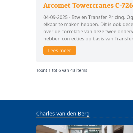
Arcomet Towercranes C-726/
04-09-2025 - Btw en Transfer Pricing. O
elkaar te maken hebben. Dit is ook dece
over de correlatie van deze twee onderwe
hebben correcties op basis van Transfer
Lees meer
Toont
1
tot
6
van
43
items
Charles van den Berg